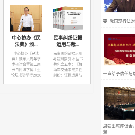
要 我国现行法对夫
民
民事纠纷证据
中心主任蔡立
中心主任蔡立
运用与裁...
东教授受...
东教授一...
民事纠纷证据运用
中心主任蔡立东教
中心主任蔡立东教
学
与裁判指引 本丛书
授受邀参加最高人
授一行赴内蒙古自
届
共包含五本：《机
民法院法学专家学
治区高级人民法院
生
动车交通事故责任
者座谈会2025年1
调研 8月1日上午，
一直给予信任与
6
纠纷：证据运用与
月15日下午，最高
吉林大学司法数据
法
裁判指引》《劳动
人民法院召开法学
应用研究中心主任
学
纠纷：证据运用与
专家学者座谈会，
蔡立东教授、侯德
届
裁判指引》《离婚
最高人民法院党组
斌副教授、中心秘
.
纠纷：证据运用...
书记、院长张军当...
书郝乐一行三人...
周强出席座谈会
坚...